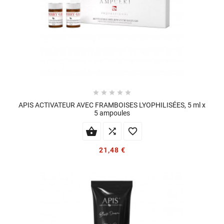





APIS ACTIVATEUR AVEC FRAMBOISES LYOPHILISÉES, 5 ml x
5 ampoules


21,48 €