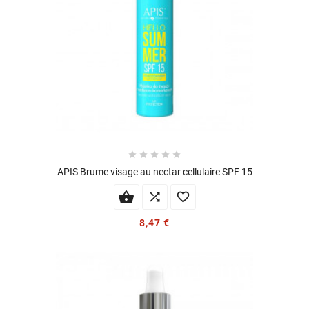





APIS Brume visage au nectar cellulaire SPF 15


8,47 €