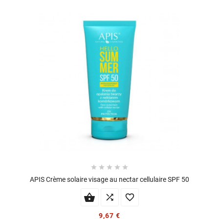





APIS Crème solaire visage au nectar cellulaire SPF 50


9,67 €